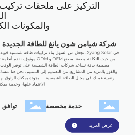
التركيز على ملحقات تركيب 
ال
والمكونات الكه
شركة شيامن شون يانغ للطاقة الجديدة 
في Xyang Solar، نجعل من السهل بناء تركيبات طاقة شمسية قو
من حيث التكلفة. بصفتنا مصنع OEM و ODM مو
مصممة بدقة تساعد شركات الطاقة الشمسية على توفير الوقت وت
والفوز بالمزيد من المشاريع. من التصميم إلى التسليم، نحن هنا لمسا
وتنمية عملك في مجال الطاقة الشمسية — بجودة يمكنك الوثوق بها
الاعتماد عليها، وخدمة يمكنك
خدمة مخصصة
توافق ق
عرض المزيد