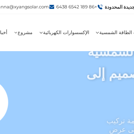
anna@xyangsolar.com
+86 189 6542 6438
ديدة المحدودة
الطاقة الشمسية
الإكسسوارات الكهربائية
مشروع
أخبا
الشمسية
ميم إلى
مة تركيب
لى عرض